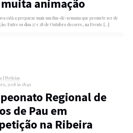
 muita animação
rava está a preparar mais um fim-de-semana que promete ser de
ão. Entre os dias 27 e 28 de Outubro decorre, na Frente
[…]
va
|
Notícias
ro, 2018 às 18:49
peonato Regional de
os de Pau em
etição na Ribeira