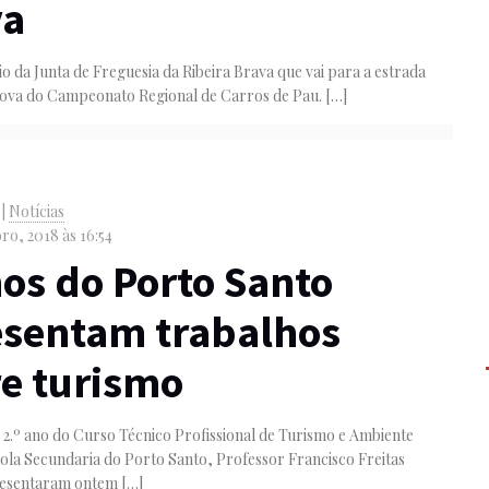
va
o da Junta de Freguesia da Ribeira Brava que vai para a estrada
ova do Campeonato Regional de Carros de Pau.
[…]
|
Notícias
ro, 2018 às 16:54
os do Porto Santo
esentam trabalhos
e turismo
 2.º ano do Curso Técnico Profissional de Turismo e Ambiente
ola Secundaria do Porto Santo, Professor Francisco Freitas
resentaram ontem
[…]