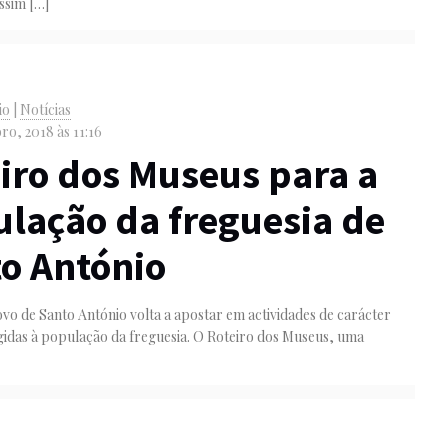
assim
[…]
io
|
Notícias
ro, 2018 às 11:16
iro dos Museus para a
lação da freguesia de
o António
vo de Santo António volta a apostar em actividades de carácter
igidas à população da freguesia. O Roteiro dos Museus, uma