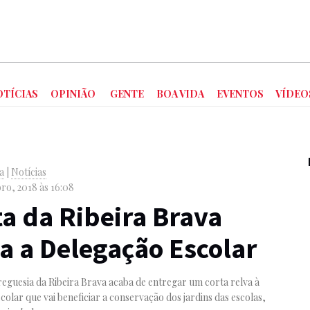
OTÍCIAS
OPINIÃO
GENTE
BOA VIDA
EVENTOS
VÍDEO
va
|
Notícias
ro, 2018 às 16:08
a da Ribeira Brava
a a Delegação Escolar
reguesia da Ribeira Brava acaba de entregar um corta relva à
colar que vai beneficiar a conservação dos jardins das escolas,