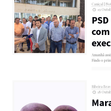
Caniçal
|
Not
19 Outub
PSD 
com 
exec
Amanhã assi
Findo o prim
Ribeira Bra
18 Outub
Mara