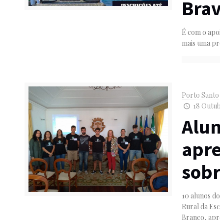
Bra
É com o apoi
mais uma pr
Porto Santo
18 Outub
Alun
apr
sobr
10 alunos do
Rural da Esc
Branco, ap