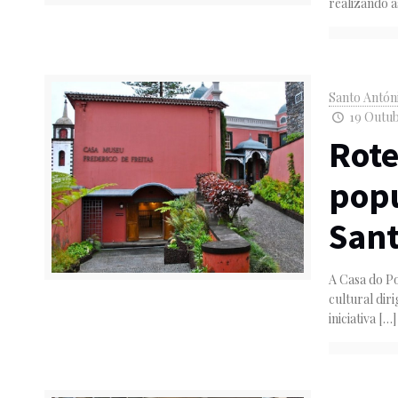
realizando 
Santo Antón
19 Outub
Rote
popu
Sant
A Casa do Po
cultural dir
iniciativa
[…]