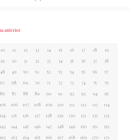
na anterior
10
11
12
13
14
15
16
17
18
19
29
30
31
32
33
34
35
36
37
38
48
49
50
51
52
53
54
55
56
57
67
68
69
70
71
72
73
74
75
76
86
87
88
89
90
91
92
93
94
95
105
106
107
108
109
110
111
112
113
114
124
125
126
127
128
129
130
131
132
133
143
144
145
146
147
148
149
150
151
152
162
163
164
165
166
167
168
169
170
171