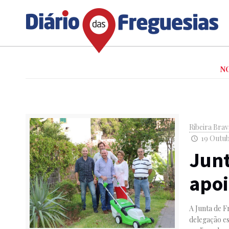
N
Ribeira Bra
19 Outub
Junt
apoi
A Junta de F
delegação es