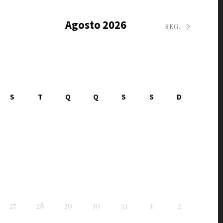
Agosto 2026
SEG.
S
T
Q
Q
S
S
D
27
28
29
30
31
1
2