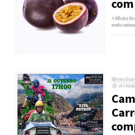
com
A Ribeira B
muita animaç
Ribeira Bra
18 Outub
Cam
Carr
comp