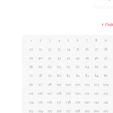
Pági
1
2
3
4
5
6
7
8
9
20
21
22
23
24
25
26
27
28
39
40
41
42
43
44
45
46
47
58
59
60
61
62
63
64
65
66
77
78
79
80
81
82
83
84
85
96
97
98
99
100
101
102
103
104
115
116
117
118
119
120
121
122
123
134
135
136
137
138
139
140
141
142
153
154
155
156
157
158
159
160
161