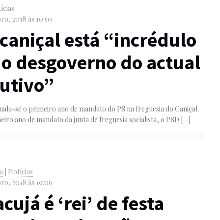
ícias
ro, 2018 às 10:50
caniçal está “incrédulo
o desgoverno do actual
utivo”
nala-se o primeiro ano de mandato do PS na freguesia do Caniçal.
eiro ano de mandato da junta de freguesia socialista, o PSD
[…]
va
|
Notícias
ro, 2018 às 19:06
cujá é ‘rei’ de festa