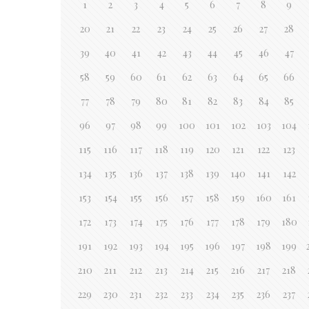
1
2
3
4
5
6
7
8
9
20
21
22
23
24
25
26
27
28
39
40
41
42
43
44
45
46
47
58
59
60
61
62
63
64
65
66
77
78
79
80
81
82
83
84
85
96
97
98
99
100
101
102
103
104
115
116
117
118
119
120
121
122
123
134
135
136
137
138
139
140
141
142
153
154
155
156
157
158
159
160
161
172
173
174
175
176
177
178
179
180
191
192
193
194
195
196
197
198
199
210
211
212
213
214
215
216
217
218
229
230
231
232
233
234
235
236
237