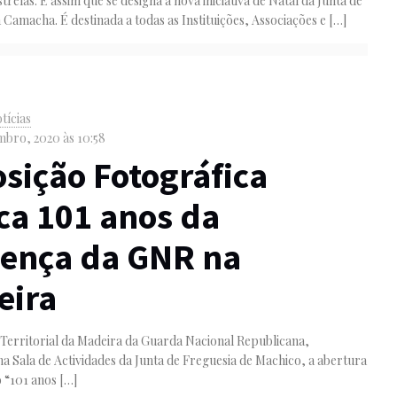
trelas. É assim que se designa a nova iniciativa de Natal da Junta de
 Camacha. É destinada a todas as Instituições, Associações e
[…]
tícias
bro, 2020 às 10:58
sição Fotográfica
a 101 anos da
sença da GNR na
eira
erritorial da Madeira da Guarda Nacional Republicana,
 Sala de Actividades da Junta de Freguesia de Machico, a abertura
 “101 anos
[…]