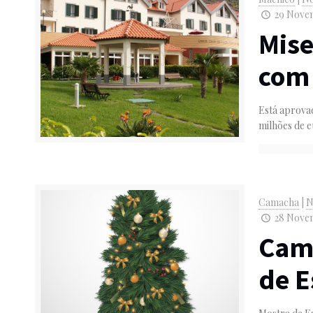
29 Novem
Mise
com 
Está aprova
milhões de e
Camacha
|
N
28 Novem
Cam
de E