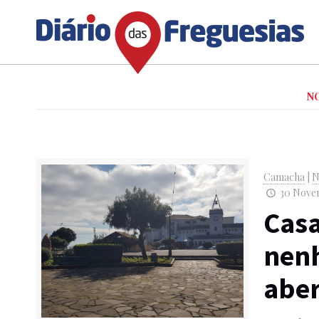
N
Camacha
|
N
30 Novem
Casa
nen
aber