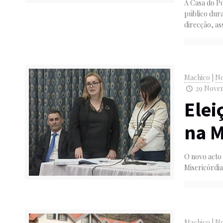
A Casa do P
público dura
direcção, a
Machico
|
No
29 Novem
Elei
na M
O novo acto 
Misericórdia
Machico
|
No