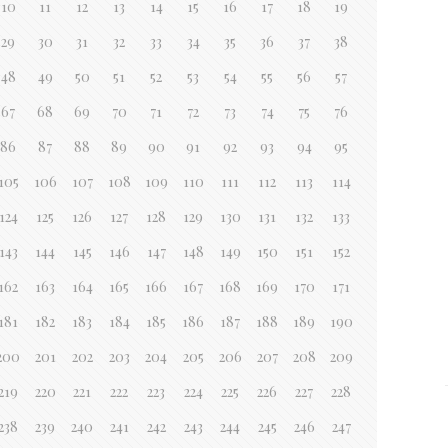
10
11
12
13
14
15
16
17
18
19
29
30
31
32
33
34
35
36
37
38
48
49
50
51
52
53
54
55
56
57
67
68
69
70
71
72
73
74
75
76
86
87
88
89
90
91
92
93
94
95
105
106
107
108
109
110
111
112
113
114
124
125
126
127
128
129
130
131
132
133
143
144
145
146
147
148
149
150
151
152
162
163
164
165
166
167
168
169
170
171
181
182
183
184
185
186
187
188
189
190
200
201
202
203
204
205
206
207
208
209
219
220
221
222
223
224
225
226
227
228
238
239
240
241
242
243
244
245
246
247