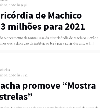
bro, 2020 às 9:46
ricórdia de Machico
3 milhões para 2021
do o orçamento da Santa Casa da Misericórdia de Machico. Serão 3
uros que a direcção da instituição terá para gerir durante o
[…]
otícias
bro, 2020 às 11:12
acha promove “Mostra
strelas”