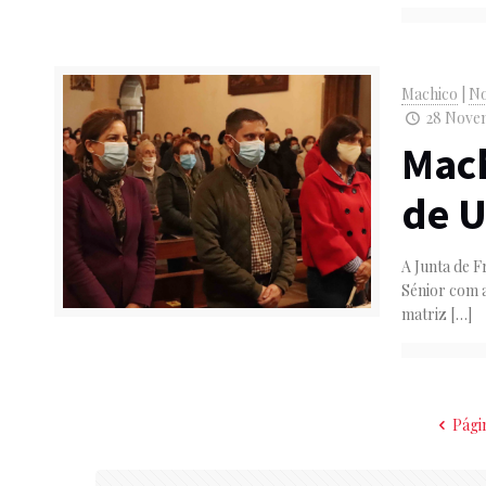
Machico
|
No
28 Novem
Mach
de U
A Junta de F
Sénior com a
matriz
[…]
Pági