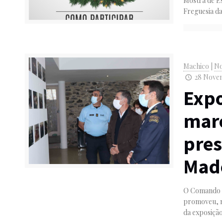
Mostra de Es
Freguesia da
Machico
|
No
28 Novem
Expo
marc
pre
Mad
O Comando T
promoveu, na
da exposição