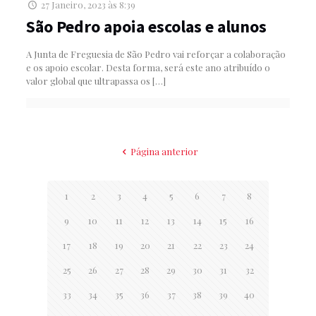
27 Janeiro, 2023 às 8:39
São Pedro apoia escolas e alunos
A Junta de Freguesia de São Pedro vai reforçar a colaboração
e os apoio escolar. Desta forma, será este ano atribuído o
valor global que ultrapassa os
[…]
Página anterior
1
2
3
4
5
6
7
8
9
10
11
12
13
14
15
16
17
18
19
20
21
22
23
24
25
26
27
28
29
30
31
32
33
34
35
36
37
38
39
40