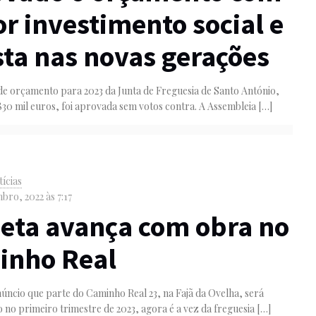
r investimento social e
ta nas novas gerações
de orçamento para 2023 da Junta de Freguesia de Santo António,
830 mil euros, foi aprovada sem votos contra. A Assembleia
[…]
ícias
bro, 2022 às 7:17
eta avança com obra no
inho Real
úncio que parte do Caminho Real 23, na Fajã da Ovelha, será
o no primeiro trimestre de 2023, agora é a vez da freguesia
[…]