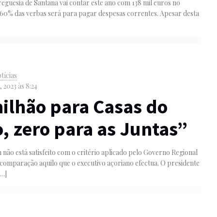
reguesia de Santana vai contar este ano com 138 mil euros no
60% das verbas será para pagar despesas correntes. Apesar desta
tícias
, 2023 às 8:24
ilhão para Casas do
, zero para as Juntas”
 não está satisfeito com o critério aplicado pelo Governo Regional
comparação aquilo que o executivo açoriano efectua. O presidente
…]