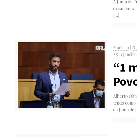
A Junta de F
orçamento, 
[…]
Machico
|
No
3 Janeiro
“1 m
Povo
Alberto Olim
tendo como 
da Junta de
[