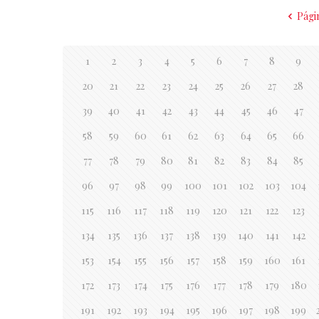
Pági
1
2
3
4
5
6
7
8
9
20
21
22
23
24
25
26
27
28
39
40
41
42
43
44
45
46
47
58
59
60
61
62
63
64
65
66
77
78
79
80
81
82
83
84
85
96
97
98
99
100
101
102
103
104
115
116
117
118
119
120
121
122
123
134
135
136
137
138
139
140
141
142
153
154
155
156
157
158
159
160
161
172
173
174
175
176
177
178
179
180
191
192
193
194
195
196
197
198
199