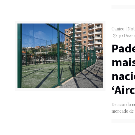
Caniço
|
Not
30 Dezem
Pade
mais
naci
‘Air
De acordo co
mercado de 