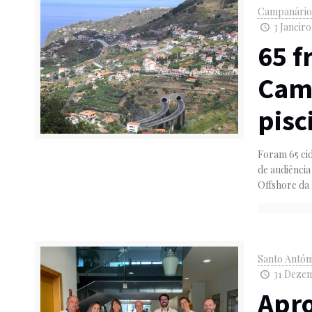
Campanári
3 Janeiro
65 f
Cam
pisc
Foram 65 ci
de audiência
Offshore da 
Santo Antón
31 Dezem
Apr