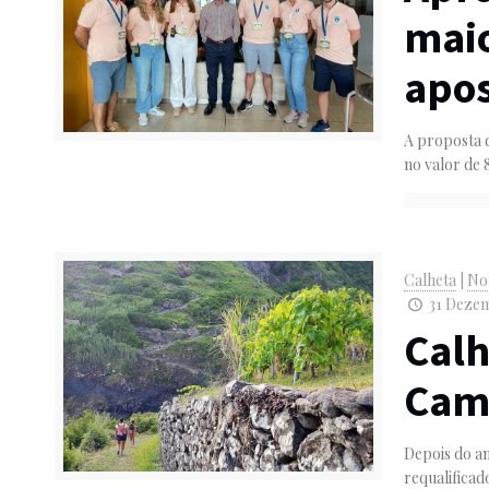
maio
apos
A proposta 
no valor de 
Calheta
|
Not
31 Dezem
Calh
Cam
Depois do an
requalificad