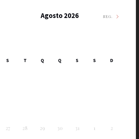
Agosto 2026
SEG.
S
T
Q
Q
S
S
D
27
28
29
30
31
1
2