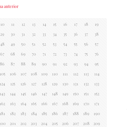
na anterior
10
11
12
13
14
15
16
17
18
19
29
30
31
32
33
34
35
36
37
38
48
49
50
51
52
53
54
55
56
57
67
68
69
70
71
72
73
74
75
76
86
87
88
89
90
91
92
93
94
95
105
106
107
108
109
110
111
112
113
114
124
125
126
127
128
129
130
131
132
133
143
144
145
146
147
148
149
150
151
152
162
163
164
165
166
167
168
169
170
171
181
182
183
184
185
186
187
188
189
190
200
201
202
203
204
205
206
207
208
209