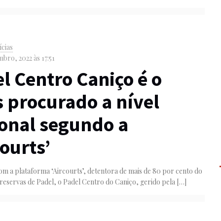
ícias
bro, 2022 às 17:51
l Centro Caniço é o
 procurado a nível
onal segundo a
courts’
m a plataforma ‘Aircourts’, detentora de mais de 80 por cento do
reservas de Padel, o Padel Centro do Caniço, gerido pela
[…]