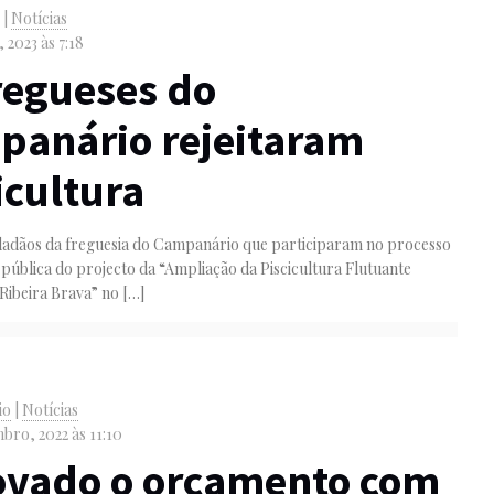
o
|
Notícias
, 2023 às 7:18
regueses do
panário rejeitaram
icultura
dadãos da freguesia do Campanário que participaram no processo
 pública do projecto da “Ampliação da Piscicultura Flutuante
Ribeira Brava” no
[…]
io
|
Notícias
bro, 2022 às 11:10
ovado o orçamento com