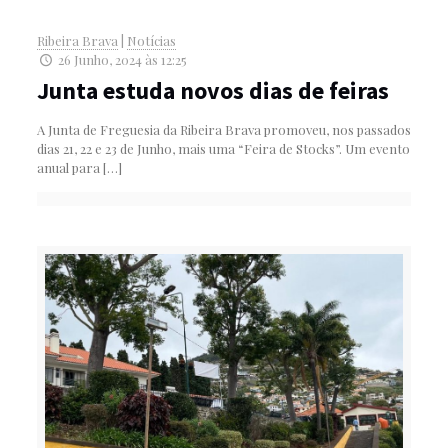
Ribeira Brava
|
Notícias
26 Junho, 2024 às 12:25
Junta estuda novos dias de feiras
A Junta de Freguesia da Ribeira Brava promoveu, nos passados
dias 21, 22 e 23 de Junho, mais uma “Feira de Stocks”. Um evento
anual para
[…]