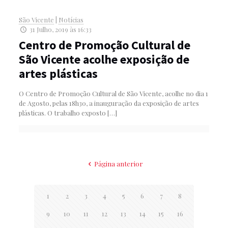
São Vicente
|
Notícias
31 Julho, 2019 às 16:33
Centro de Promoção Cultural de
São Vicente acolhe exposição de
artes plásticas
O Centro de Promoção Cultural de São Vicente, acolhe no dia 1
de Agosto, pelas 18h30, a inauguração da exposição de artes
plásticas. O trabalho exposto
[…]
Página anterior
1
2
3
4
5
6
7
8
9
10
11
12
13
14
15
16