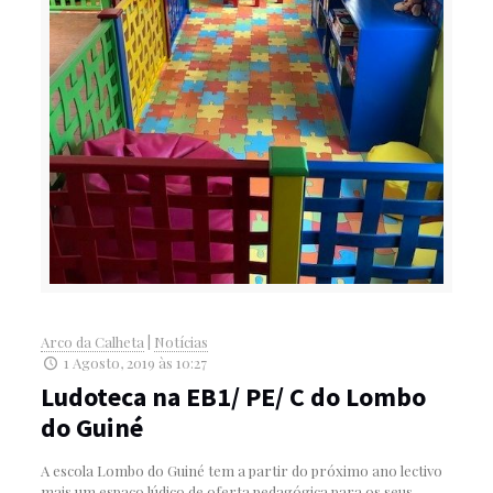
Arco da Calheta
|
Notícias
1 Agosto, 2019 às 10:27
Ludoteca na EB1/ PE/ C do Lombo
do Guiné
A escola Lombo do Guiné tem a partir do próximo ano lectivo
mais um espaço lúdico de oferta pedagógica para os seus