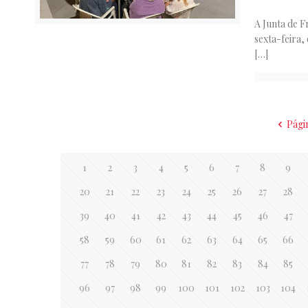
A Junta de F
sexta-feira,
[…]
Pági
1
2
3
4
5
6
7
8
9
20
21
22
23
24
25
26
27
28
39
40
41
42
43
44
45
46
47
58
59
60
61
62
63
64
65
66
77
78
79
80
81
82
83
84
85
96
97
98
99
100
101
102
103
104