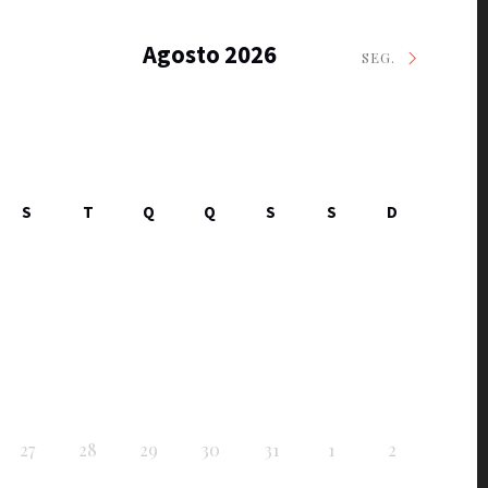
Agosto 2026
SEG.
S
T
Q
Q
S
S
D
27
28
29
30
31
1
2