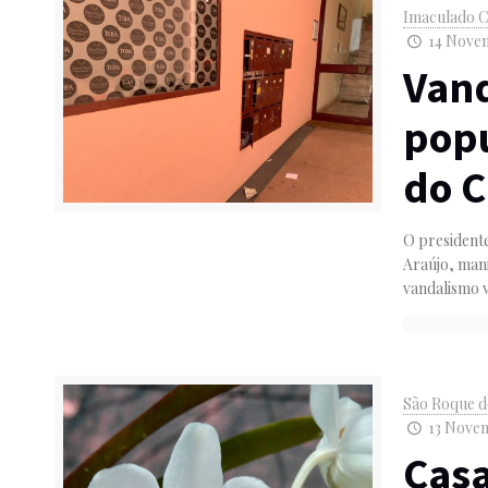
Imaculado C
14 Novem
Van
popu
do 
O president
Araújo, mani
vandalismo v
São Roque d
13 Novem
Casa