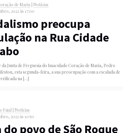
oração de Maria
|
Notícias
bro, 2022 às 17:00
dalismo preocupa
lação na Rua Cidade
Cabo
e da Junta de Freguesia do Imaculado Coração de Maria, Pedro
festou, esta segunda-feira, a sua preocupação com a escalada de
erificada na
[…]
o Faial
|
Notícias
bro, 2022 às 10:50
 do povo de São Roque