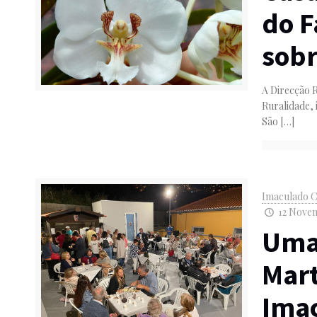
do 
sobr
A Direcção R
Ruralidade, 
São
[…]
Imaculado C
12 Novem
Uma 
Mart
Ima