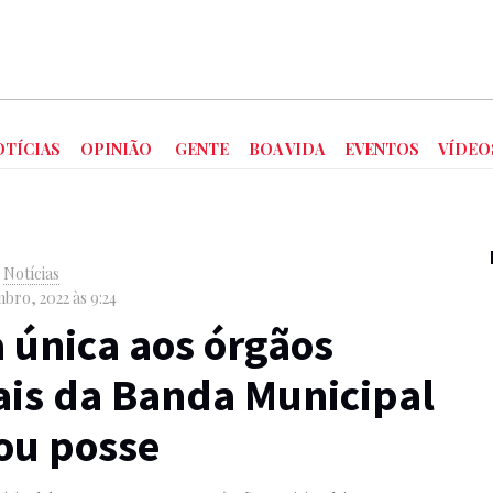
OTÍCIAS
OPINIÃO
GENTE
BOA VIDA
EVENTOS
VÍDEO
|
Notícias
bro, 2022 às 9:24
a única aos órgãos
ais da Banda Municipal
ou posse