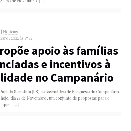
18 a 20 de Novembro.
[…]
o
|
Notícias
bro, 2022 às 17:41
ropõe apoio às famílias
nciadas e incentivos à
alidade no Campanário
Partido Socialista (PS) na Assembleia de Freguesia do Campanário
 hoje, dia 14 de Novembro, um conjunto de propostas para o
daquela
[…]