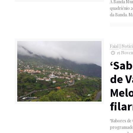
A Banda Muni
quadriénio 
da Banda. Ma
Faial
|
Notíci
15 Novem
‘Sab
de V
Melo
fila
‘Sabores de 
programado 