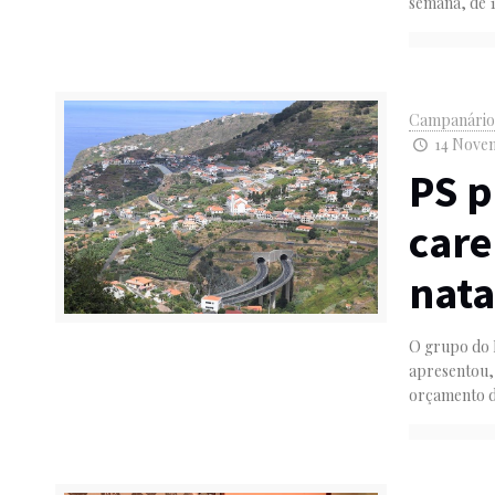
semana, de 
Campanári
14 Novem
PS p
care
nat
O grupo do 
apresentou,
orçamento 