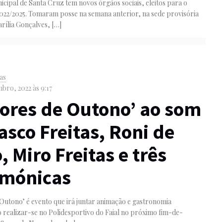
cipal de Santa Cruz tem novos órgãos sociais, eleitos para o
2022/2025. Tomaram posse na semana anterior, na sede provisória
rília Gonçalves,
[…]
as
bro, 2022 às 9:17
ores de Outono’ ao som
asco Freitas, Roni de
, Miro Freitas e três
rmónicas
Outono’ é evento que irá juntar animação e gastronomia
realizar-se no Polidesportivo do Faial no próximo fim-de-