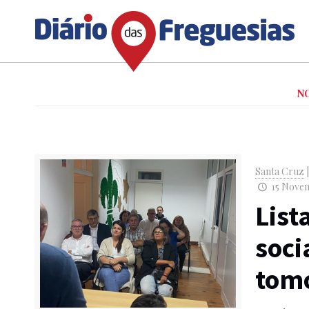
N
Santa Cruz
15 Novem
List
soci
tom