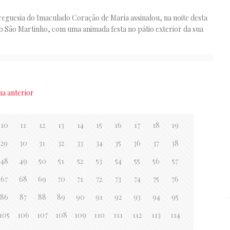
reguesia do Imaculado Coração de Maria assinalou, na noite desta
 o São Martinho, com uma animada festa no pátio exterior da sua
na anterior
10
11
12
13
14
15
16
17
18
19
29
30
31
32
33
34
35
36
37
38
48
49
50
51
52
53
54
55
56
57
67
68
69
70
71
72
73
74
75
76
86
87
88
89
90
91
92
93
94
95
105
106
107
108
109
110
111
112
113
114