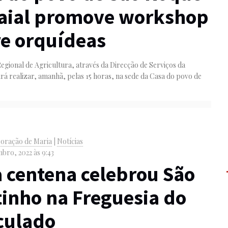
Faial promove workshop
e orquídeas
egional de Agricultura, através da Direcção de Serviços da
irá realizar, amanhã, pelas 15 horas, na sede da Casa do povo de
oração de Maria
|
Notícias
bro, 2022 às 9:43
centena celebrou São
inho na Freguesia do
culado