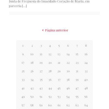
Junta de Freguesia do Imaculado Coração de Maria, em
parceria
[…]
Página anterior
1
2
3
4
5
6
7
8
9
10
11
12
13
14
15
16
17
18
19
20
21
22
23
24
25
26
27
28
29
30
31
32
33
34
35
36
37
38
39
40
41
42
43
44
45
46
47
48
49
50
51
52
53
54
55
56
57
58
59
60
61
62
63
64