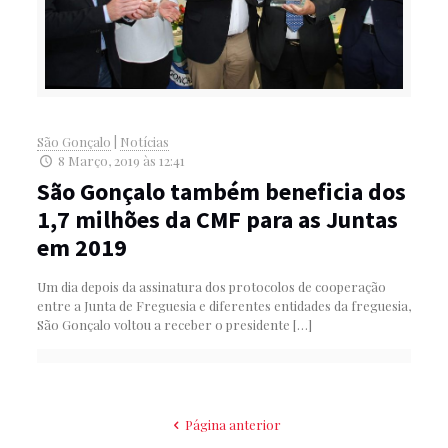
São Gonçalo
|
Notícias
8 Março, 2019 às 12:41
São Gonçalo também beneficia dos
1,7 milhões da CMF para as Juntas
em 2019
Um dia depois da assinatura dos protocolos de cooperação
entre a Junta de Freguesia e diferentes entidades da freguesia,
São Gonçalo voltou a receber o presidente
[…]
Página anterior