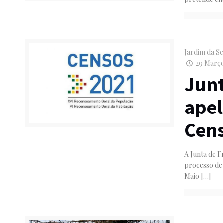
Jardim da S
29 Março
Junt
apel
Cen
A Junta de 
processo de
Maio
[…]