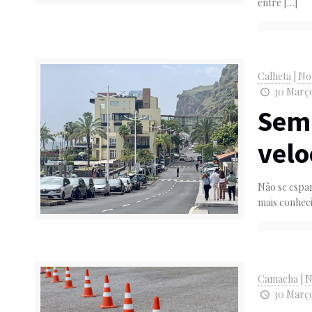
entre
[…]
Calheta
|
Not
30 Março
Semá
velo
Não se espan
mais conheci
Camacha
|
N
30 Março