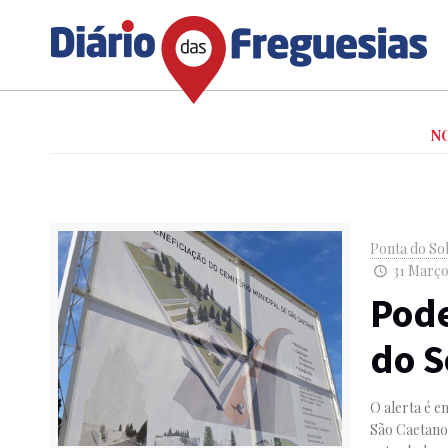
N
Ponta do So
31 Março,
Pode
do S
O alerta é e
São Caetano