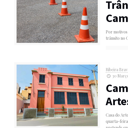
Trân
Cami
Por motivos 
trânsito no 
Ribeira Bra
30 Março
Camp
Arte
Casa do Arte
quarta-feir
pretende en