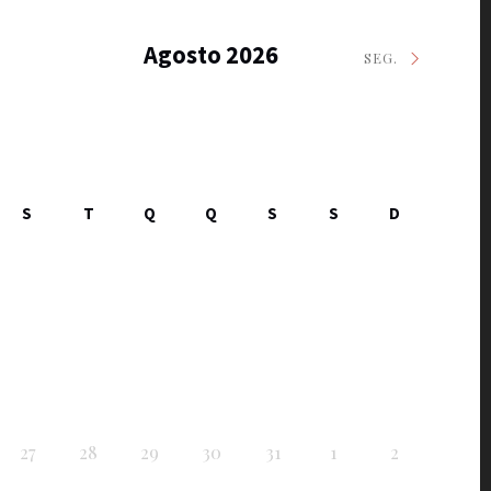
Agosto 2026
SEG.
S
T
Q
Q
S
S
D
27
28
29
30
31
1
2