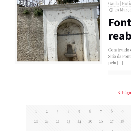
Gaula
|
Notí
29 Março
Font
reab
Construído e
Sitio da Fon
pela
[…]
Pági
1
2
3
4
5
6
7
8
9
20
21
22
23
24
25
26
27
28