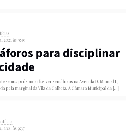
ícias
, 2021 às 9:49
foros para disciplinar
cidade
te se nos próximos dias ver semáforos na Avenida D. Manuel I,
da pela marginal da Vila da Calheta. A Câmara Municipal da
[…]
otícias
, 2021 às 9:37