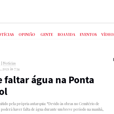
OTÍCIAS
OPINIÃO
GENTE
BOA VIDA
EVENTOS
VÍDEO
l
|
Notícias
 2021 às 7:34
 faltar água na Ponta
ol
mitido pela própria autarquia: “Devido às obras no Cemitério de
 poderá haver falta de água durante um breve período na manhã,