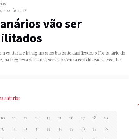
cias
, 2021 às 15:28
anários vão ser
ilitados
m cantaria e há alguns anos bastante danificado, o Fontanário do
te, na freguesia de Gaula, será a próxima reabilitação a executar
na anterior
10
11
12
13
14
15
16
17
18
19
29
30
31
32
33
34
35
36
37
38