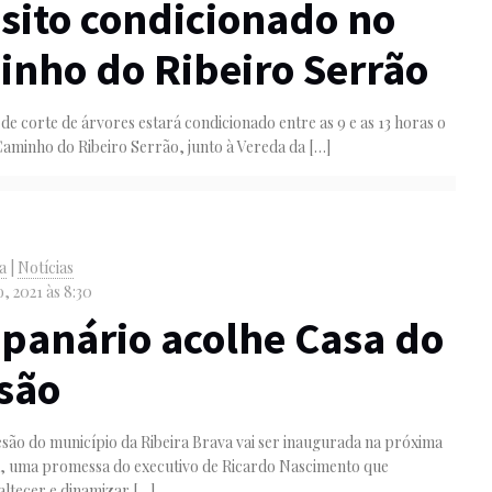
sito condicionado no
nho do Ribeiro Serrão
de corte de árvores estará condicionado entre as 9 e as 13 horas o
Caminho do Ribeiro Serrão, junto à Vereda da
[…]
va
|
Notícias
, 2021 às 8:30
anário acolhe Casa do
são
são do município da Ribeira Brava vai ser inaugurada na próxima
a, uma promessa do executivo de Ricardo Nascimento que
altecer e dinamizar
[…]