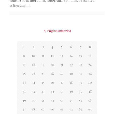
concursos de literatura, fotografia e pintura. Presentes
estiveram
[…]
Página anterior
1
2
3
4
5
6
7
8
9
10
11
12
13
14
15
16
17
18
19
20
21
22
23
24
25
26
27
28
29
30
31
32
33
34
35
36
37
38
39
40
41
42
43
44
45
46
47
48
49
50
51
52
53
54
55
56
57
58
59
60
61
62
63
64