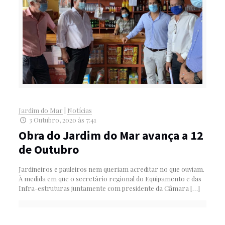
Jardim do Mar
|
Notícias
3 Outubro, 2020 às 7:41
Obra do Jardim do Mar avança a 12
de Outubro
Jardineiros e pauleiros nem queriam acreditar no que ouviam.
À medida em que o secretário regional do Equipamento e das
Infra-estruturas juntamente com presidente da Câmara
[…]