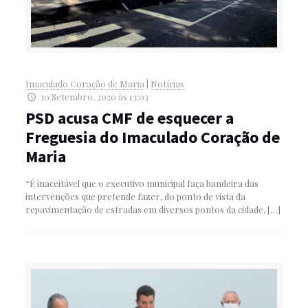
Imaculado Coração de Maria
|
Notícias
30 Setembro, 2020 às 13:03
PSD acusa CMF de esquecer a
Freguesia do Imaculado Coração de
Maria
“É inaceitável que o executivo municipal faça bandeira das
intervenções que pretende fazer, do ponto de vista da
repavimentação de estradas em diversos pontos da cidade,
[…]