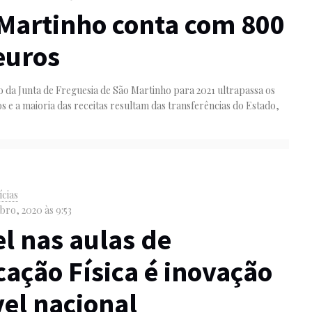
Martinho conta com 800
euros
 da Junta de Freguesia de São Martinho para 2021 ultrapassa os
s e a maioria das receitas resultam das transferências do Estado,
ícias
ro, 2020 às 9:53
l nas aulas de
ação Física é inovação
vel nacional