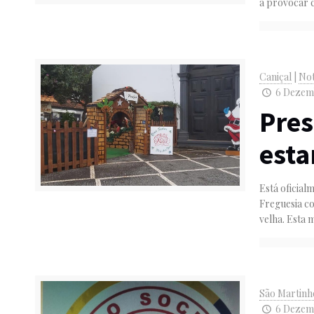
a provocar c
Caniçal
|
Not
6 Dezemb
Pres
esta
Está oficial
Freguesia co
velha. Esta 
São Martinh
6 Dezemb