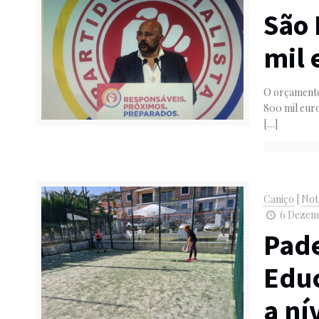
São 
mil 
O orçamento
800 mil euro
[…]
Caniço
|
Not
6 Dezemb
Pade
Educ
a ní