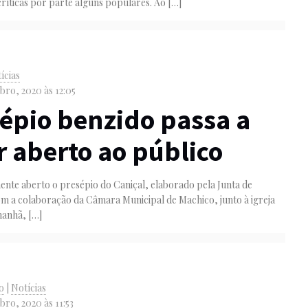
ríticas por parte alguns populares. Ao
[…]
ícias
ro, 2020 às 12:05
épio benzido passa a
r aberto ao público
mente aberto o presépio do Caniçal, elaborado pela Junta de
m a colaboração da Câmara Municipal de Machico, junto à igreja
manhã,
[…]
o
|
Notícias
ro, 2020 às 11:53