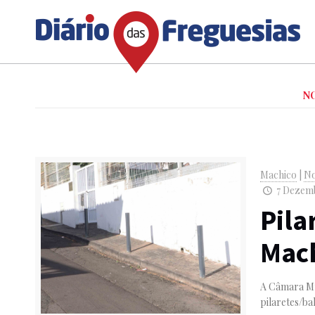
N
Machico
|
No
7 Dezemb
Pila
Mac
A Câmara Mu
pilaretes/ba