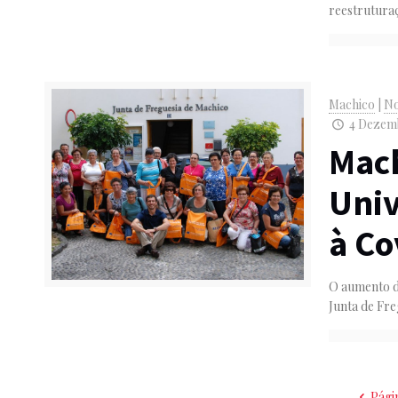
reestrutura
Machico
|
No
4 Dezemb
Mac
Univ
à Co
O aumento d
Junta de Fre
Pági