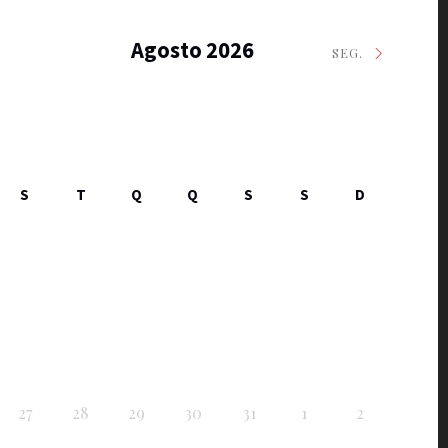
Agosto 2026
SEG.
S
T
Q
Q
S
S
D
27
28
29
30
31
1
2