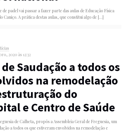
 de padel vai passar a fazer parte das aulas de Educação Física
do Caniço. A prática destas aulas, que constitui algo de
[…]
ícias
ro, 2020 às 12:32
 de Saudação a todos os
lvidos na remodelação
estruturação do
ital e Centro de Saúde
reguesia de Calheta, propôs a Assembleia Geral de Freguesia, um
dação a todos os que estiveram envolvidos na remodelação e