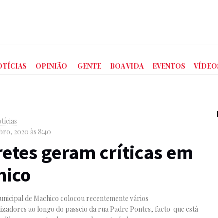
OTÍCIAS
OPINIÃO
GENTE
BOA VIDA
EVENTOS
VÍDEO
tícias
ro, 2020 às 8:40
retes geram críticas em
hico
nicipal de Machico colocou recentemente vários
lizadores ao longo do passeio da rua Padre Pontes, facto que está