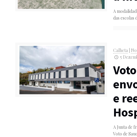
A modalidade
das escolas 
Calheta
|
Not
5 Dezemb
Voto
envo
e re
Hosp
A Junta de f
Voto de Sau