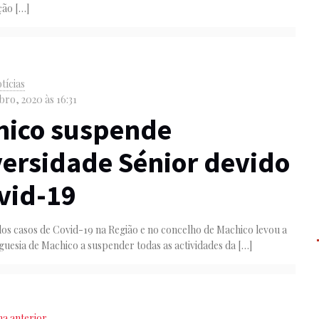
ção
[…]
tícias
ro, 2020 às 16:31
hico suspende
ersidade Sénior devido
vid-19
os casos de Covid-19 na Região e no concelho de Machico levou a
guesia de Machico a suspender todas as actividades da
[…]
na anterior