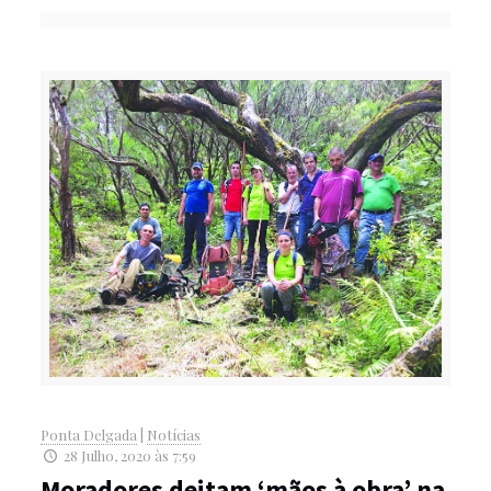
Ponta Delgada
|
Notícias
28 Julho, 2020 às 7:59
Moradores deitam ‘mãos à obra’ na