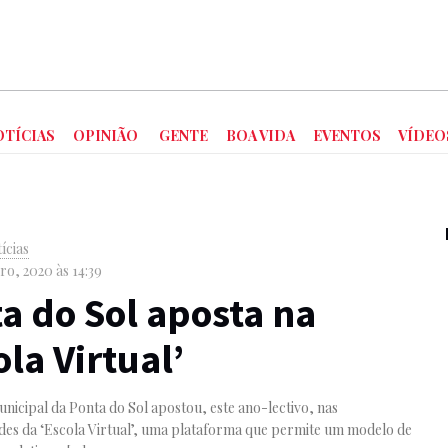
OTÍCIAS
OPINIÃO
GENTE
BOA VIDA
EVENTOS
VÍDEO
ícias
ro, 2020 às 14:39
a do Sol aposta na
ola Virtual’
icipal da Ponta do Sol apostou, este ano-lectivo, nas
des da ‘Escola Virtual’, uma plataforma que permite um modelo de