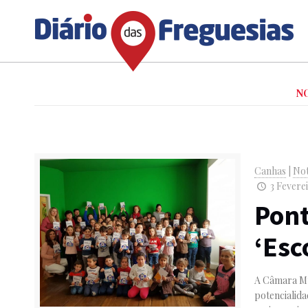
N
Canhas
|
Not
3 Feverei
Pont
‘Esc
A Câmara Mun
potencialida