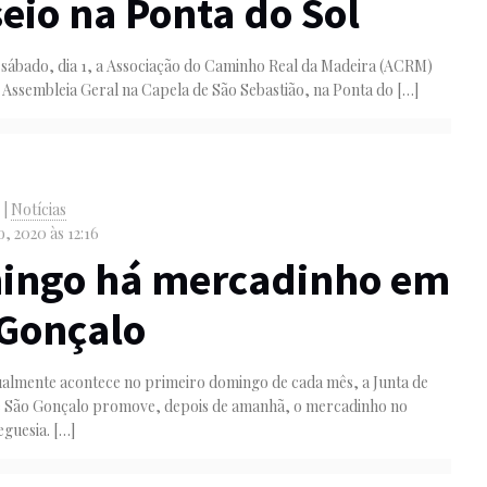
eio na Ponta do Sol
sábado, dia 1, a Associação do Caminho Real da Madeira (ACRM)
a Assembleia Geral na Capela de São Sebastião, na Ponta do
[…]
o
|
Notícias
o, 2020 às 12:16
ingo há mercadinho em
Gonçalo
almente acontece no primeiro domingo de cada mês, a Junta de
e São Gonçalo promove, depois de amanhã, o mercadinho no
eguesia.
[…]