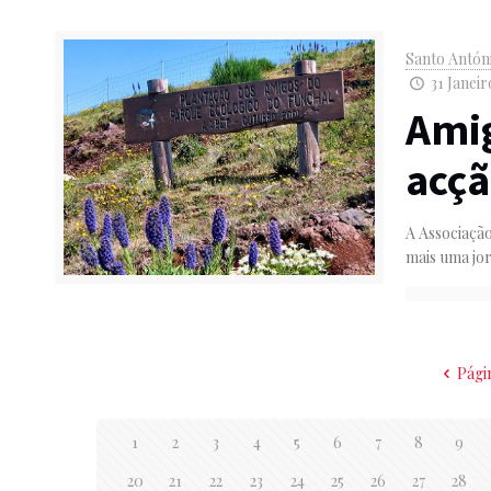
Santo Antón
31 Janeir
Ami
acçã
A Associaçã
mais uma jo
Pági
1
2
3
4
5
6
7
8
9
20
21
22
23
24
25
26
27
28