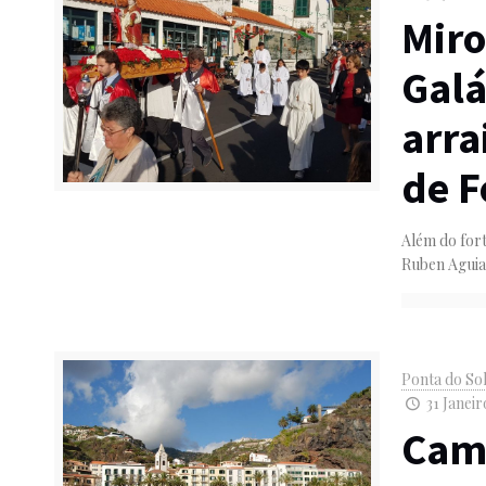
Miro
Galá
arra
de F
Além do fort
Ruben Aguiar
Ponta do So
31 Janeir
Cam