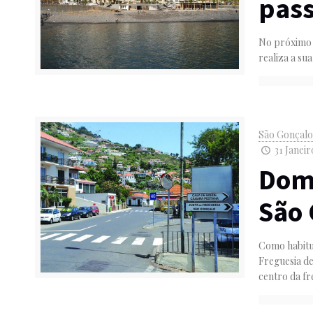
pass
No próximo 
realiza a su
São Gonçal
31 Janeir
Dom
São 
Como habitu
Freguesia d
centro da fr