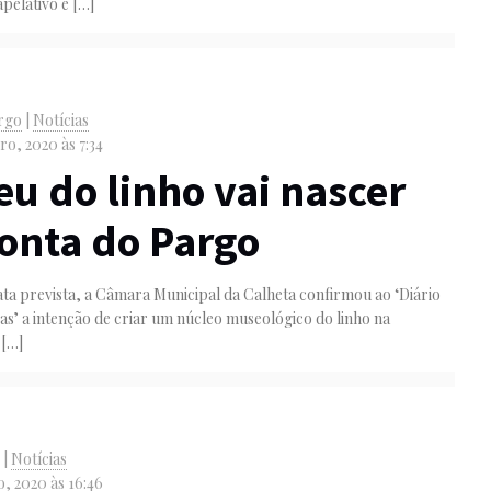
apelativo e
[…]
rgo
|
Notícias
ro, 2020 às 7:34
u do linho vai nascer
onta do Pargo
ta prevista, a Câmara Municipal da Calheta confirmou ao ‘Diário
as’ a intenção de criar um núcleo museológico do linho na
[…]
o
|
Notícias
o, 2020 às 16:46