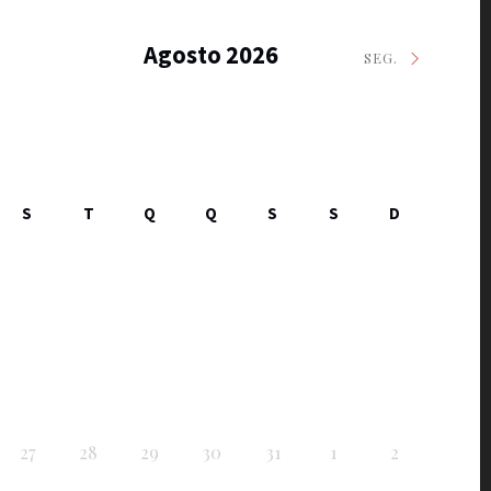
Agosto 2026
SEG.
S
T
Q
Q
S
S
D
27
28
29
30
31
1
2