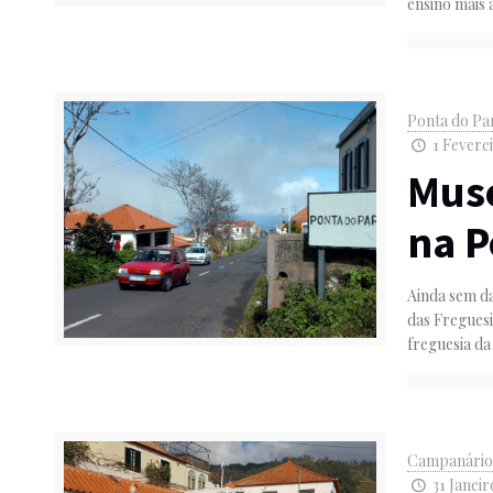
ensino mais 
Ponta do Pa
1 Feverei
Muse
na P
Ainda sem da
das Freguesi
freguesia da
Campanári
31 Janeir