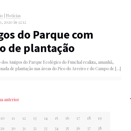
io
|
Notícias
o, 2020 às 12:12
gos do Parque com
o de plantação
o dos Amigos do Parque Ecológico do Funchal realiza, amanhã,
rnada de plantação nas áreas do Pico do Areeiro e do Campo de
[…]
na anterior
10
11
12
13
14
15
16
17
18
19
29
30
31
32
33
34
35
36
37
38