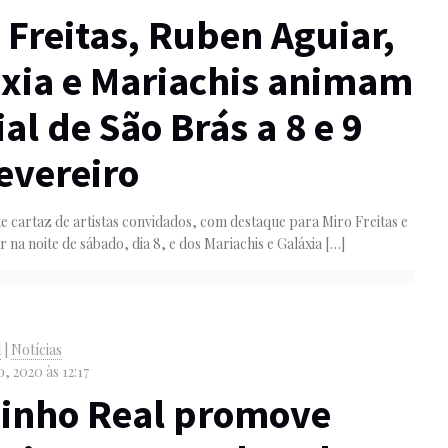
 Freitas, Ruben Aguiar,
xia e Mariachis animam
ial de São Brás a 8 e 9
evereiro
e cartaz de artistas convidados, com destaque para Miro Freitas e
 na noite de sábado, dia 8, e dos Mariachis e Galáxia
[…]
l
|
Notícias
o, 2020 às 12:17
inho Real promove