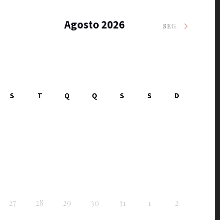
Agosto 2026
SEG.
S
T
Q
Q
S
S
D
27
28
29
30
31
1
2