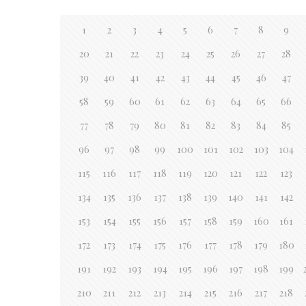
1
2
3
4
5
6
7
8
9
20
21
22
23
24
25
26
27
28
39
40
41
42
43
44
45
46
47
58
59
60
61
62
63
64
65
66
77
78
79
80
81
82
83
84
85
96
97
98
99
100
101
102
103
104
115
116
117
118
119
120
121
122
123
134
135
136
137
138
139
140
141
142
153
154
155
156
157
158
159
160
161
172
173
174
175
176
177
178
179
180
191
192
193
194
195
196
197
198
199
210
211
212
213
214
215
216
217
218