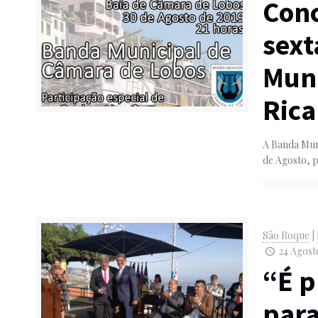
Conc
sext
Muni
Rica
A Banda Muni
de Agosto, p
São Roque
|
24 Agosto
“É p
para