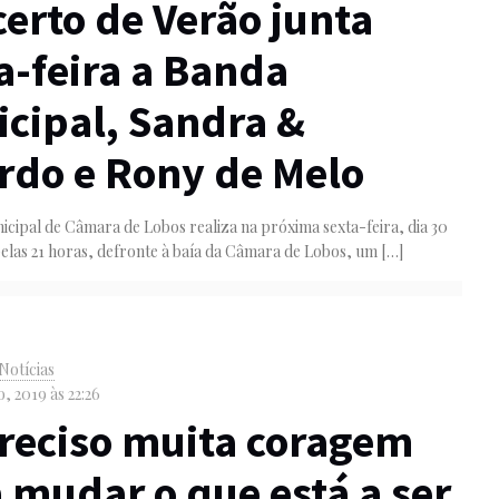
erto de Verão junta
a-feira a Banda
cipal, Sandra &
rdo e Rony de Melo
cipal de Câmara de Lobos realiza na próxima sexta-feira, dia 30
elas 21 horas, defronte à baía da Câmara de Lobos, um
[…]
Notícias
, 2019 às 22:26
reciso muita coragem
 mudar o que está a ser