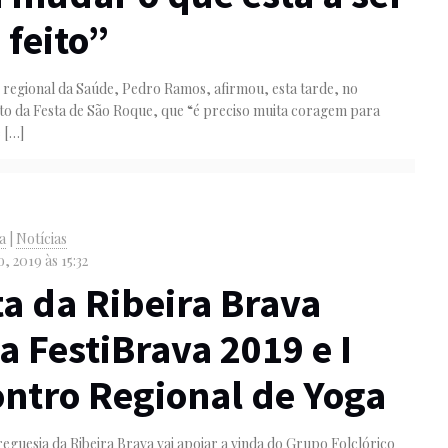
feito”
 regional da Saúde, Pedro Ramos, afirmou, esta tarde, no
o da Festa de São Roque, que “é preciso muita coragem para
e
[…]
va
|
Notícias
, 2019 às 15:32
a da Ribeira Brava
a FestiBrava 2019 e I
ntro Regional de Yoga
reguesia da Ribeira Brava vai apoiar a vinda do Grupo Folclórico