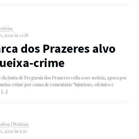
otícias
, 2019 às 11:28
rca dos Prazeres alvo
ueixa-crime
 da Junta de Freguesia dos Prazeres volta a ser notícia, agora por
queixa-crime por causa de comentário “injurioso, ofensivo e
”
[…]
Lobos
|
Notícias
o, 2019 às 9:30