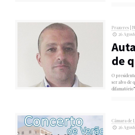
Prazeres
|
N
26 Agosto
Auta
de q
O presidente
ser alvo de 
difamatório
Câmara de 
26 Agost