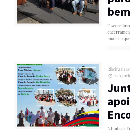
bem 
O secretário
encerrament
mudar o qu
Ribeira Bra
24 Agosto
Junt
apoi
Enco
A Junta de F