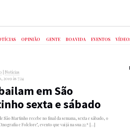
OTÍCIAS
OPINIÃO
GENTE
BOA VIDA
EVENTOS
VÍDEO
o
|
Notícias
, 2019 às 7:24
bailam em São
inho sexta e sábado
de São Martinho recebe no final da semana, sexta e sábado, o
Etnografia e Folclore’, evento que vai já na sua 22.ª
[…]