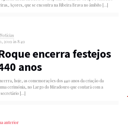
eiras, Açores, que se encontra na Ribeira Brava no âmbito
[…]
Notícias
o, 2019 às 8:49
Roque encerra festejos
440 anos
ncerra, hoje, as comemorações dos 440 anos da criação da
numa cerimónia, no Largo do Miradouro que contará com a
 secretário
[…]
na anterior