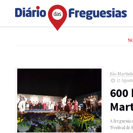
N
São Martinh
27 Agosto
600 
Mart
A freguesia 
‘Festival de 