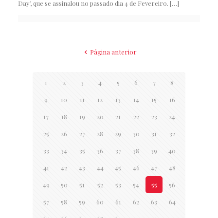
Day’, que se assinalou no passado dia 4 de Fevereiro.
[…]
Página anterior
1
2
3
4
5
6
7
8
9
10
11
12
13
14
15
16
17
18
19
20
21
22
23
24
25
26
27
28
29
30
31
32
33
34
35
36
37
38
39
40
41
42
43
44
45
46
47
48
49
50
51
52
53
54
55
56
57
58
59
60
61
62
63
64