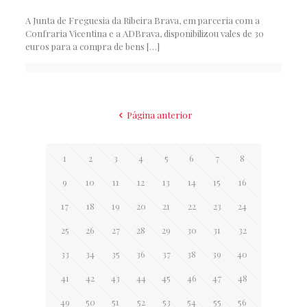
A Junta de Freguesia da Ribeira Brava, em parceria com a
Confraria Vicentina e a ADBrava, disponibilizou vales de 30
euros para a compra de bens
[…]
Página anterior
1
2
3
4
5
6
7
8
9
10
11
12
13
14
15
16
17
18
19
20
21
22
23
24
25
26
27
28
29
30
31
32
33
34
35
36
37
38
39
40
41
42
43
44
45
46
47
48
49
50
51
52
53
54
55
56