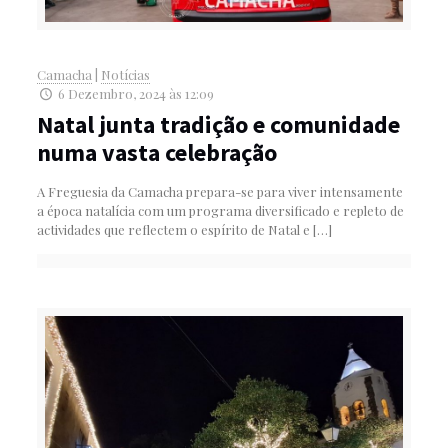
Camacha
|
Notícias
6 Dezembro, 2024 às 12:09
Natal junta tradição e comunidade
numa vasta celebração
A Freguesia da Camacha prepara-se para viver intensamente
a época natalícia com um programa diversificado e repleto de
actividades que reflectem o espírito de Natal e
[…]