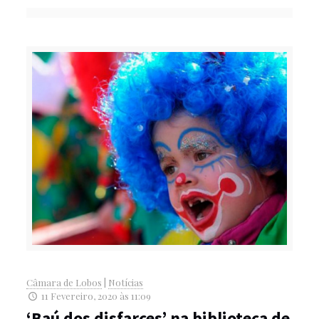
Câmara de Lobos
|
Notícias
11 Fevereiro, 2020 às 11:09
‘Baú dos disfarces’ na biblioteca de