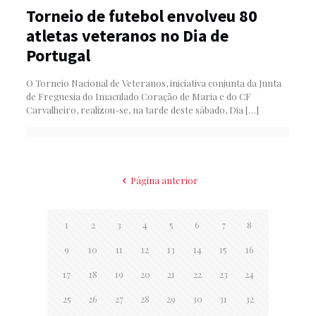
Torneio de futebol envolveu 80
atletas veteranos no Dia de
Portugal
O Torneio Nacional de Veteranos, iniciativa conjunta da Junta
de Freguesia do Imaculado Coração de Maria e do CF
Carvalheiro, realizou-se, na tarde deste sábado, Dia
[…]
Página anterior
1
2
3
4
5
6
7
8
9
10
11
12
13
14
15
16
17
18
19
20
21
22
23
24
25
26
27
28
29
30
31
32