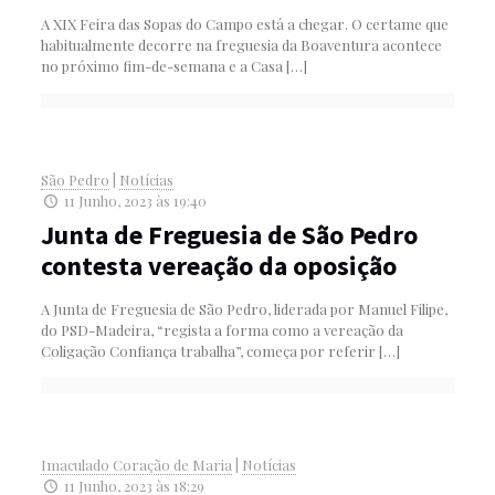
A XIX Feira das Sopas do Campo está a chegar. O certame que
habitualmente decorre na freguesia da Boaventura acontece
no próximo fim-de-semana e a Casa
[…]
São Pedro
|
Notícias
11 Junho, 2023 às 19:40
Junta de Freguesia de São Pedro
contesta vereação da oposição
A Junta de Freguesia de São Pedro, liderada por Manuel Filipe,
do PSD-Madeira, “regista a forma como a vereação da
Coligação Confiança trabalha”, começa por referir
[…]
Imaculado Coração de Maria
|
Notícias
11 Junho, 2023 às 18:29