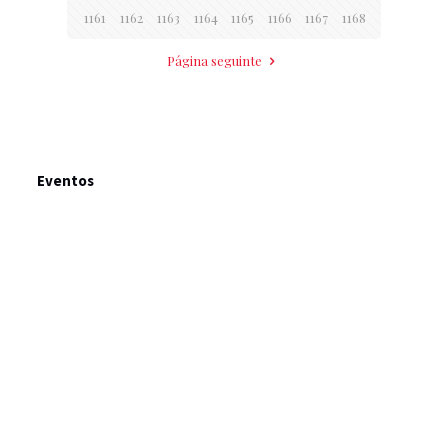
1161
1162
1163
1164
1165
1166
1167
1168
Página seguinte
Eventos