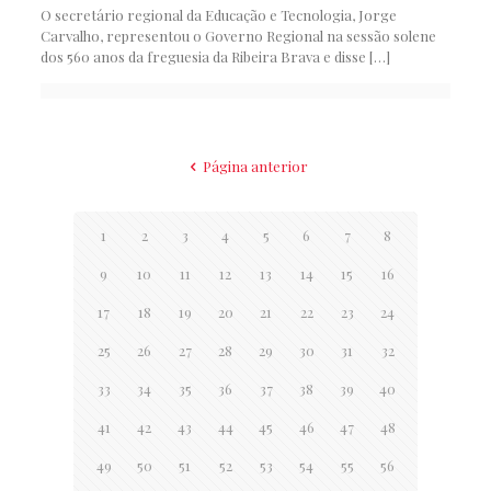
O secretário regional da Educação e Tecnologia, Jorge
Carvalho, representou o Governo Regional na sessão solene
dos 560 anos da freguesia da Ribeira Brava e disse
[…]
Página anterior
1
2
3
4
5
6
7
8
9
10
11
12
13
14
15
16
17
18
19
20
21
22
23
24
25
26
27
28
29
30
31
32
33
34
35
36
37
38
39
40
41
42
43
44
45
46
47
48
49
50
51
52
53
54
55
56