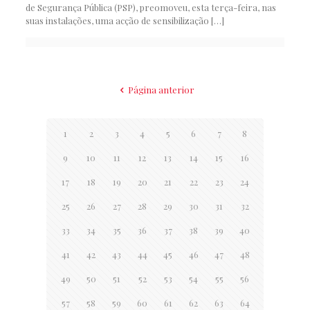
de Segurança Pública (PSP), preomoveu, esta terça-feira, nas
suas instalações, uma acção de sensibilização
[…]
Página anterior
1
2
3
4
5
6
7
8
9
10
11
12
13
14
15
16
17
18
19
20
21
22
23
24
25
26
27
28
29
30
31
32
33
34
35
36
37
38
39
40
41
42
43
44
45
46
47
48
49
50
51
52
53
54
55
56
57
58
59
60
61
62
63
64