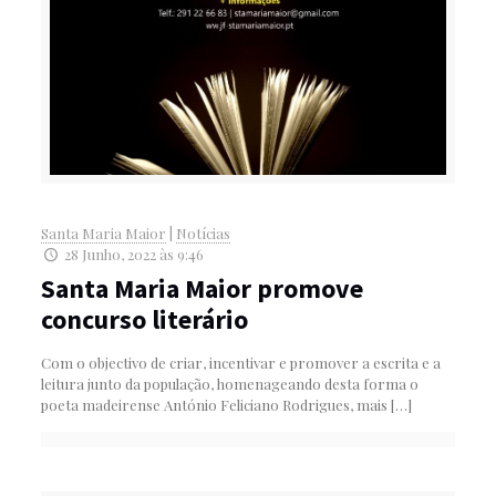
Santa Maria Maior
|
Notícias
28 Junho, 2022 às 9:46
Santa Maria Maior promove
concurso literário
Com o objectivo de criar, incentivar e promover a escrita e a
leitura junto da população, homenageando desta forma o
poeta madeirense António Feliciano Rodrigues, mais
[…]