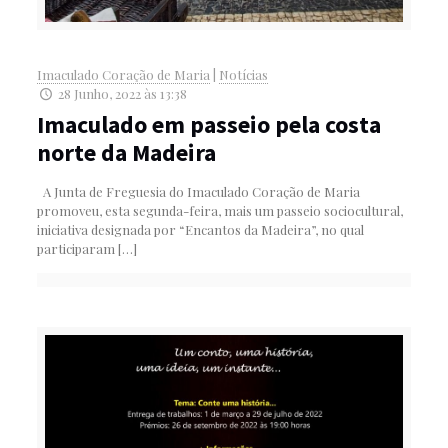
Imaculado Coração de Maria
|
Notícias
28 Junho, 2022 às 13:38
Imaculado em passeio pela costa
norte da Madeira
A Junta de Freguesia do Imaculado Coração de Maria
promoveu, esta segunda-feira, mais um passeio sociocultural,
iniciativa designada por “Encantos da Madeira”, no qual
participaram
[…]