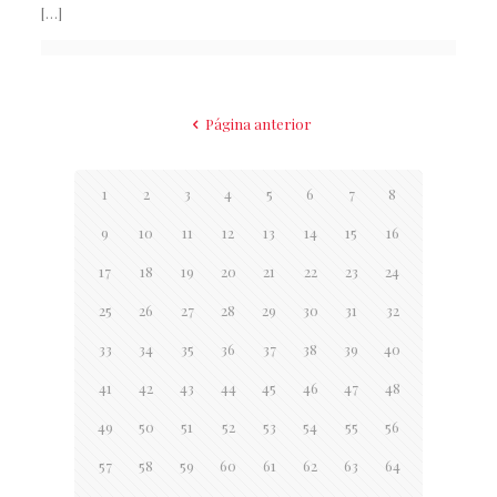
[…]
Página anterior
1
2
3
4
5
6
7
8
9
10
11
12
13
14
15
16
17
18
19
20
21
22
23
24
25
26
27
28
29
30
31
32
33
34
35
36
37
38
39
40
41
42
43
44
45
46
47
48
49
50
51
52
53
54
55
56
57
58
59
60
61
62
63
64