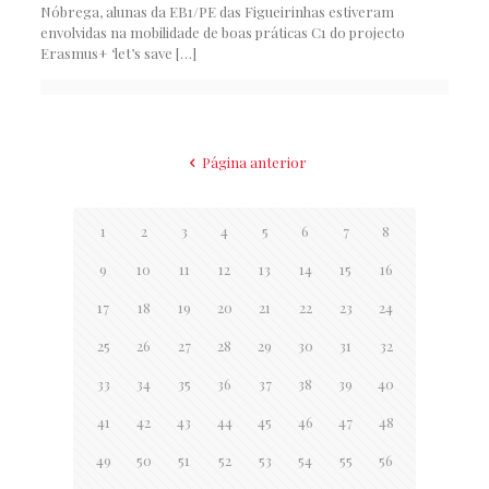
Nóbrega, alunas da EB1/PE das Figueirinhas estiveram
envolvidas na mobilidade de boas práticas C1 do projecto
Erasmus+ ‘let’s save
[…]
Página anterior
1
2
3
4
5
6
7
8
9
10
11
12
13
14
15
16
17
18
19
20
21
22
23
24
25
26
27
28
29
30
31
32
33
34
35
36
37
38
39
40
41
42
43
44
45
46
47
48
49
50
51
52
53
54
55
56