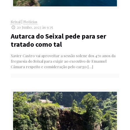
Seixal
|
Notícias
20 Junho, 2023 às 9:35
Autarca do Seixal pede para ser
tratado como tal
Xavier Castro vai aproveitar a sessão solene dos 470 anos da
freguesia do Seixal para exigir ao executivo de Emanuel
Câmara respeito e consideração pelo cargo
[…]