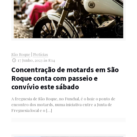
São Roque
|
Notícias
17 Junho, 2023 às 8:14
Concentração de motards em São
Roque conta com passeio e
convívio este sábado
A freguesia de São Roque, no Funchal, é o hoje o ponto de
encontro dos motards, numa iniciativa entre a Junta de
Freguesia local e o
[…]