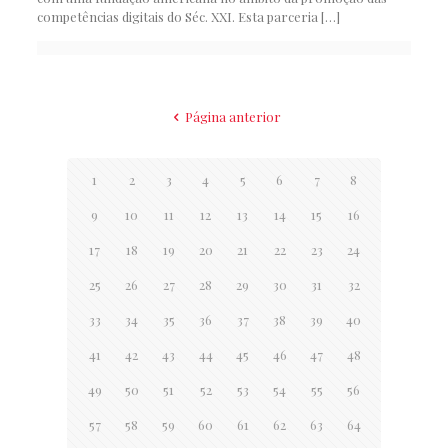
competências digitais do Séc. XXI. Esta parceria
[…]
Página anterior
1
2
3
4
5
6
7
8
9
10
11
12
13
14
15
16
17
18
19
20
21
22
23
24
25
26
27
28
29
30
31
32
33
34
35
36
37
38
39
40
41
42
43
44
45
46
47
48
49
50
51
52
53
54
55
56
57
58
59
60
61
62
63
64