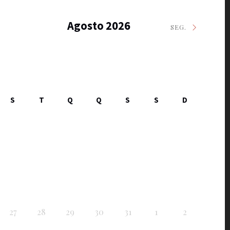
Agosto 2026
SEG.
S
T
Q
Q
S
S
D
27
28
29
30
31
1
2