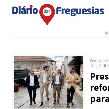
N
Ribeira Bra
9 Abril à
Pres
refo
para