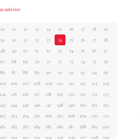
na anterior
10
11
12
13
14
15
16
17
18
19
29
30
31
32
33
34
35
36
37
38
48
49
50
51
52
53
54
55
56
57
67
68
69
70
71
72
73
74
75
76
86
87
88
89
90
91
92
93
94
95
105
106
107
108
109
110
111
112
113
114
124
125
126
127
128
129
130
131
132
133
143
144
145
146
147
148
149
150
151
152
162
163
164
165
166
167
168
169
170
171
181
182
183
184
185
186
187
188
189
190
200
201
202
203
204
205
206
207
208
209