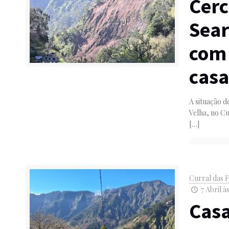
Cerc
Sear
com 
casa
A situação d
Velha, no Cu
[…]
Curral das F
7 Abril às
Casa