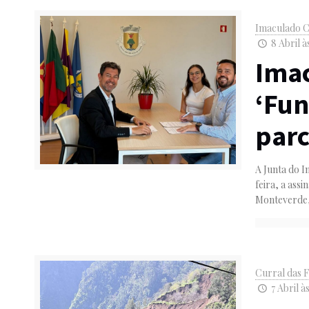
Imaculado C
8 Abril à
Ima
‘Fun
parc
A Junta do 
feira, a as
Monteverde
Curral das F
7 Abril à