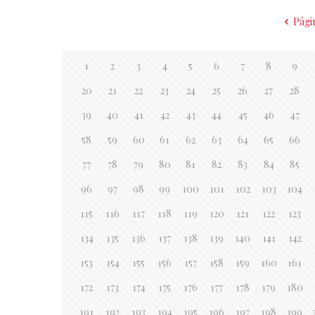
Pági
1
2
3
4
5
6
7
8
9
20
21
22
23
24
25
26
27
28
39
40
41
42
43
44
45
46
47
58
59
60
61
62
63
64
65
66
77
78
79
80
81
82
83
84
85
96
97
98
99
100
101
102
103
104
115
116
117
118
119
120
121
122
123
134
135
136
137
138
139
140
141
142
153
154
155
156
157
158
159
160
161
172
173
174
175
176
177
178
179
180
191
192
193
194
195
196
197
198
199