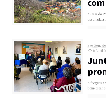
com
A Casa do Po
destinada a 
São Gonçal
6 Abril à
Junt
pro
A freguesia 
bem-estar c