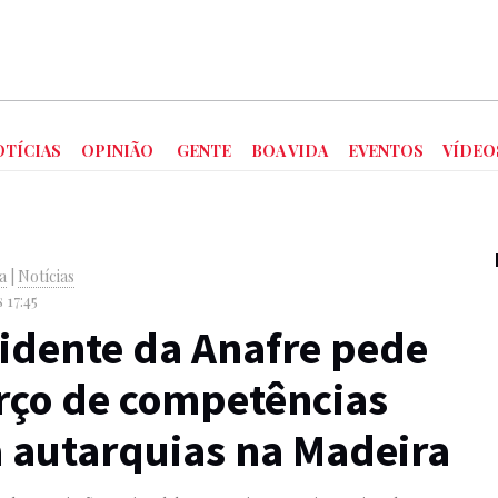
OTÍCIAS
OPINIÃO
GENTE
BOA VIDA
EVENTOS
VÍDEO
va
|
Notícias
s 17:45
idente da Anafre pede
rço de competências
 autarquias na Madeira