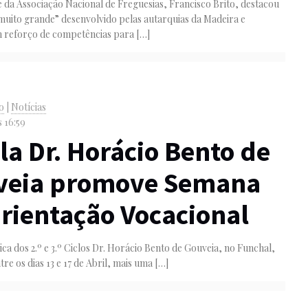
 da Associação Nacional de Freguesias, Francisco Brito, destacou
muito grande” desenvolvido pelas autarquias da Madeira e
 reforço de competências para
[…]
o
|
Notícias
s 16:59
la Dr. Horácio Bento de
veia promove Semana
rientação Vocacional
ica dos 2.º e 3.º Ciclos Dr. Horácio Bento de Gouveia, no Funchal,
tre os dias 13 e 17 de Abril, mais uma
[…]