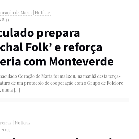
oração de Maria
|
Notícias
s 8:33
culado prepara
chal Folk’ e reforça
eria com Monteverde
Imaculado Coração de Maria formalizou, na manhã desta terça-
sinatura de um protocolo de cooperação com o Grupo de Folclore
, numa
[…]
reiras
|
Notícias
s 20:33