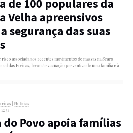
a de 100 populares da
a Velha apreensivos
a segurança das suas
s
e risco associada aos recentes movimentos de massas na Seara
rral das Freiras, levou à evacuação preventiva de uma família e à
reiras
|
Notícias
 12:34
 do Povo apoia famílias