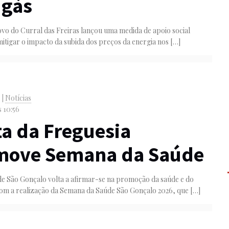
 gás
vo do Curral das Freiras lançou uma medida de apoio social
mitigar o impacto da subida dos preços da energia nos
[…]
o
|
Notícias
s 10:56
a da Freguesia
move Semana da Saúde
de São Gonçalo volta a afirmar-se na promoção da saúde e do
om a realização da Semana da Saúde São Gonçalo 2026, que
[…]