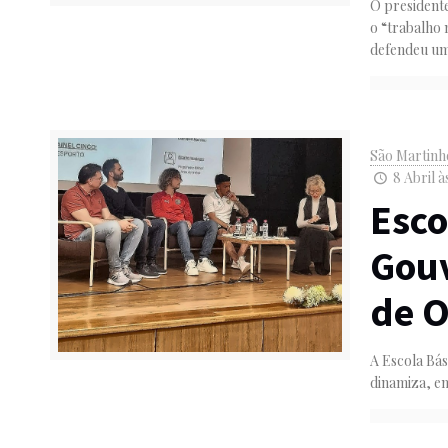
O presidente
o “trabalho 
defendeu um
São Martinh
8 Abril à
Esco
Gou
de O
A Escola Bás
dinamiza, en