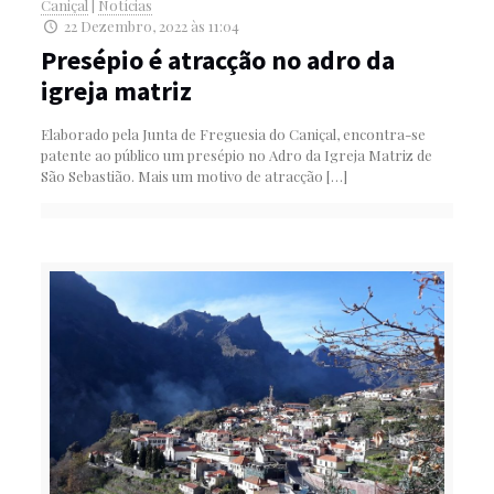
Caniçal
|
Notícias
22 Dezembro, 2022 às 11:04
Presépio é atracção no adro da
igreja matriz
Elaborado pela Junta de Freguesia do Caniçal, encontra-se
patente ao público um presépio no Adro da Igreja Matriz de
São Sebastião. Mais um motivo de atracção
[…]