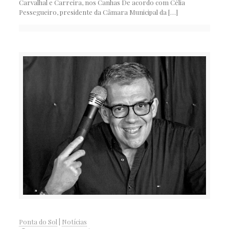
Carvalhal e Carreira, nos Canhas De acordo com Célia
Pessegueiro, presidente da Câmara Municipal da
[…]
Ponta do Sol
|
Notícias