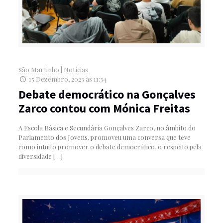
São Martinho
|
Notícias
15 Dezembro, 2023 às 11:34
Debate democrático na Gonçalves
Zarco contou com Mónica Freitas
A Escola Básica e Secundária Gonçalves Zarco, no âmbito do
Parlamento dos Jovens, promoveu uma conversa que teve
como intuito promover o debate democrático, o respeito pela
diversidade
[…]