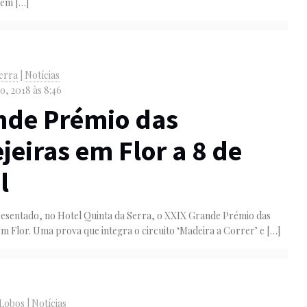
 em
[…]
Serra
|
Notícias
o, 2018 às 8:46
nde Prémio das
jeiras em Flor a 8 de
l
resentado, no Hotel Quinta da Serra, o XXIX Grande Prémio das
em Flor. Uma prova que integra o circuito ‘Madeira a Correr’ e
[…]
 Lobos
|
Notícias