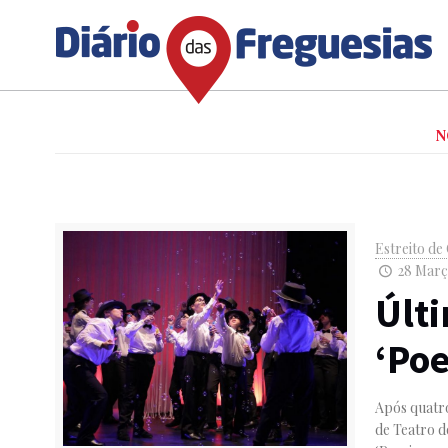
N
Estreito d
28 Março
Últ
‘Po
Após quatro
de Teatro d