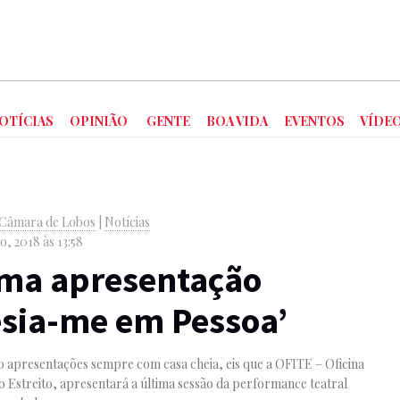
OTÍCIAS
OPINIÃO
GENTE
BOA VIDA
EVENTOS
VÍDE
e Câmara de Lobos
|
Notícias
, 2018 às 13:58
ima apresentação
esia-me em Pessoa’
 apresentações sempre com casa cheia, eis que a OFITE – Oficina
o Estreito, apresentará a última sessão da performance teatral