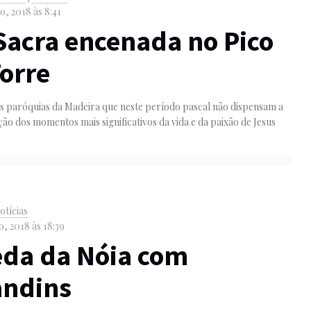
o, 2018 às 8:41
Sacra encenada no Pico
orre
as paróquias da Madeira que neste período pascal não dispensam a
ão dos momentos mais significativos da vida e da paixão de Jesus
otícias
, 2018 às 18:39
eda da Nóia com
andins