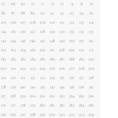
67
68
69
70
71
72
73
74
75
76
86
87
88
89
90
91
92
93
94
95
105
106
107
108
109
110
111
112
113
114
124
125
126
127
128
129
130
131
132
133
143
144
145
146
147
148
149
150
151
152
162
163
164
165
166
167
168
169
170
171
181
182
183
184
185
186
187
188
189
190
200
201
202
203
204
205
206
207
208
209
219
220
221
222
223
224
225
226
227
228
238
239
240
241
242
243
244
245
246
247
257
258
259
260
261
262
263
264
265
266
276
277
278
279
280
281
282
283
284
285
295
296
297
298
299
300
301
302
303
304