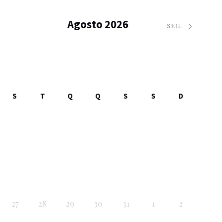
Agosto 2026
SEG.
S
T
Q
Q
S
S
D
27
28
29
30
31
1
2