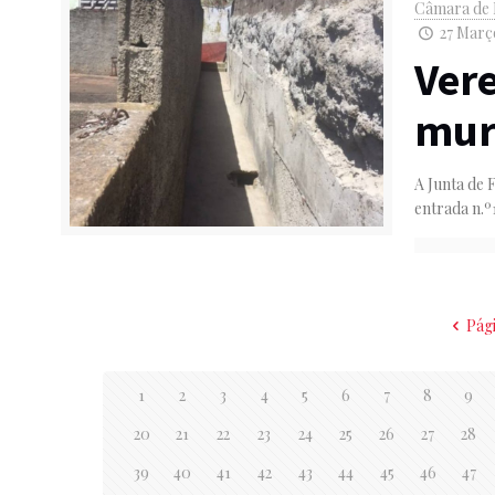
Câmara de
27 Março
Ver
mur
A Junta de
entrada n.º
Pág
1
2
3
4
5
6
7
8
9
20
21
22
23
24
25
26
27
28
39
40
41
42
43
44
45
46
47