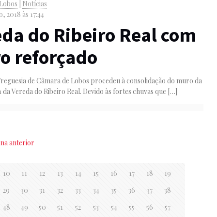
 Lobos
|
Notícias
, 2018 às 17:44
eda do Ribeiro Real com
o reforçado
 Freguesia de Câmara de Lobos procedeu à consolidação do muro da
1 da Vereda do Ribeiro Real. Devido às fortes chuvas que
[…]
ina anterior
10
11
12
13
14
15
16
17
18
19
29
30
31
32
33
34
35
36
37
38
48
49
50
51
52
53
54
55
56
57