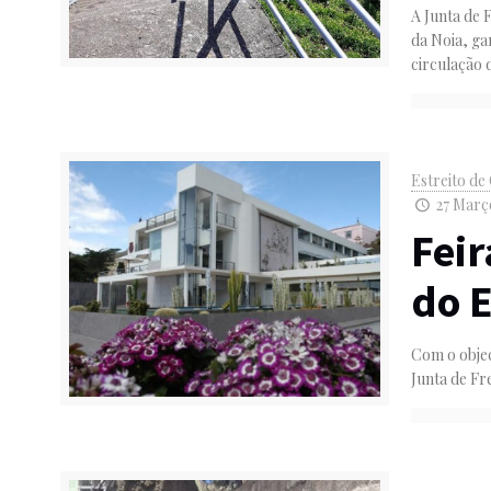
A Junta de 
da Noia, ga
circulação 
Estreito d
27 Março
Fei
do E
Com o objec
Junta de Fr