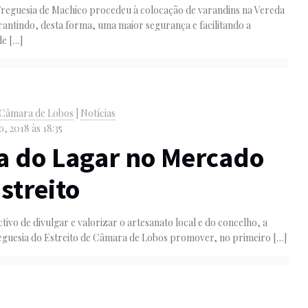
Freguesia de Machico procedeu à colocação de varandins na Vereda
rantindo, desta forma, uma maior segurança e facilitando a
de
[…]
e Câmara de Lobos
|
Notícias
, 2018 às 18:35
ra do Lagar no Mercado
streito
tivo de divulgar e valorizar o artesanato local e do concelho, a
eguesia do Estreito de Câmara de Lobos promover, no primeiro
[…]