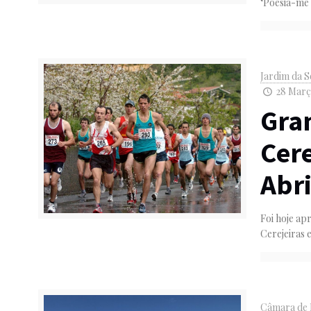
‘Poesia-me
Jardim da 
28 Març
Gra
Cere
Abri
Foi hoje ap
Cerejeiras 
Câmara de