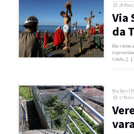
28 Març
Via 
da T
São várias 
representaç
Cristo,
[…]
Machico
|
N
27 Março
Ver
var