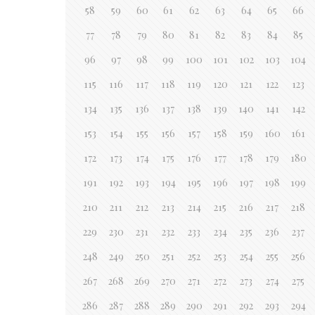
58
59
60
61
62
63
64
65
66
77
78
79
80
81
82
83
84
85
96
97
98
99
100
101
102
103
104
115
116
117
118
119
120
121
122
123
134
135
136
137
138
139
140
141
142
153
154
155
156
157
158
159
160
161
172
173
174
175
176
177
178
179
180
191
192
193
194
195
196
197
198
199
210
211
212
213
214
215
216
217
218
229
230
231
232
233
234
235
236
237
248
249
250
251
252
253
254
255
256
267
268
269
270
271
272
273
274
275
286
287
288
289
290
291
292
293
294