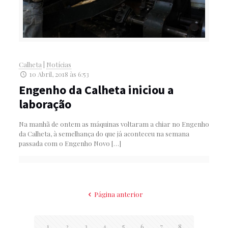
Calheta
|
Notícias
10 Abril, 2018 às 6:53
Engenho da Calheta iniciou a
laboração
Na manhã de ontem as máquinas voltaram a chiar no Engenho
da Calheta, à semelhança do que já aconteceu na semana
passada com o Engenho Novo
[…]
Página anterior
1
2
3
4
5
6
7
8