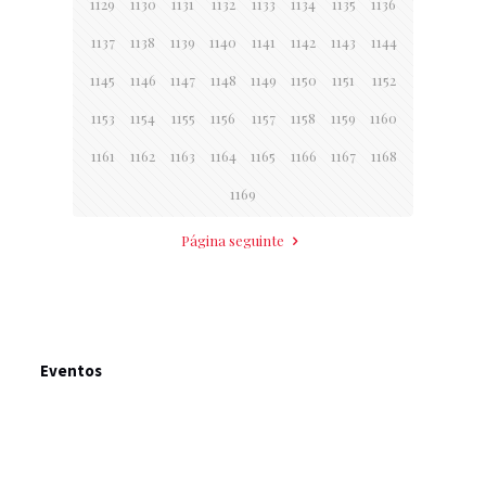
1129
1130
1131
1132
1133
1134
1135
1136
1137
1138
1139
1140
1141
1142
1143
1144
1145
1146
1147
1148
1149
1150
1151
1152
1153
1154
1155
1156
1157
1158
1159
1160
1161
1162
1163
1164
1165
1166
1167
1168
1169
Página seguinte
Eventos