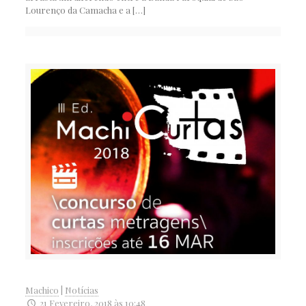
Lourenço da Camacha e a
[…]
Machico
|
Notícias
21 Fevereiro, 2018 às 10:48