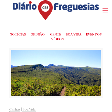
NOTÍCIAS
OPINIÃO
GENTE
BOA VIDA
EVENTOS
VÍDEOS
Canhas
|
Boa Vida