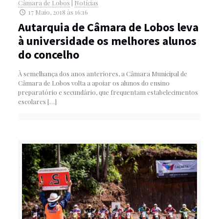
Câmara de Lobos
|
Notícias
17 Maio, 2018 às 16:16
Autarquia de Câmara de Lobos leva
à universidade os melhores alunos
do concelho
À semelhança dos anos anteriores, a Câmara Municipal de
Câmara de Lobos volta a apoiar os alunos do ensino
preparatório e secundário, que frequentam estabelecimentos
escolares
[…]