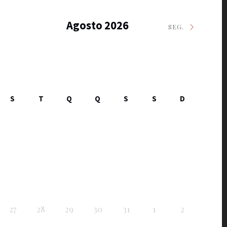
Agosto 2026
SEG.
S
T
Q
Q
S
S
D
27
28
29
30
31
1
2