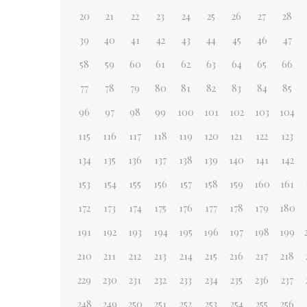
20
21
22
23
24
25
26
27
28
39
40
41
42
43
44
45
46
47
58
59
60
61
62
63
64
65
66
77
78
79
80
81
82
83
84
85
96
97
98
99
100
101
102
103
104
115
116
117
118
119
120
121
122
123
134
135
136
137
138
139
140
141
142
153
154
155
156
157
158
159
160
161
172
173
174
175
176
177
178
179
180
191
192
193
194
195
196
197
198
199
210
211
212
213
214
215
216
217
218
229
230
231
232
233
234
235
236
237
248
249
250
251
252
253
254
255
256