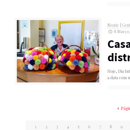
Monte
|
Gen
8 Março,
Casa
dist
Hoje, Dia In
a data com 
Pági
1
2
3
4
5
6
7
8
9