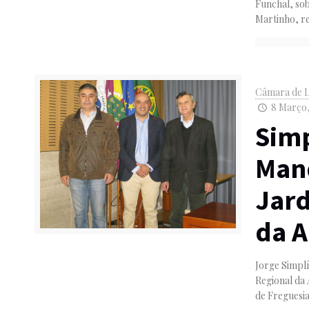
Funchal, sob
Martinho, re
Câmara de 
8 Março,
Simp
Mand
Jard
da 
Jorge Simplí
Regional da
de Freguesi