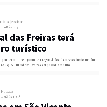
reiras
|
Notícias
 2018 às 6:15
al das Freiras terá
iro turístico
 parceria entre a Junta de Freguesia local e a Associação Insular
 (AIG), o Curral das Freiras vai passar a ter um
[…]
|
Notícias
 2018 às 17:08
es em São Vicente