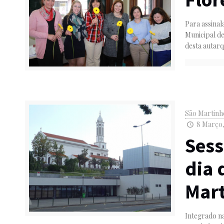
Para assinal
Municipal de
desta autarq
São Martinh
8 Março,
Ses
dia 
Mar
Integrado n