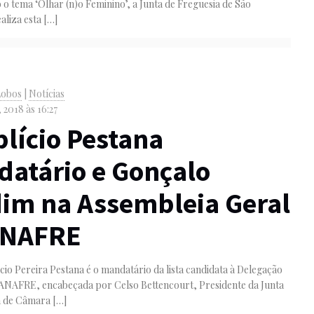
 o tema ‘Olhar (n)o Feminino’, a Junta de Freguesia de São
aliza esta
[…]
Lobos
|
Notícias
 2018 às 16:27
lício Pestana
atário e Gonçalo
im na Assembleia Geral
ANAFRE
cio Pereira Pestana é o mandatário da lista candidata à Delegação
 ANAFRE, encabeçada por Celso Bettencourt, Presidente da Junta
a de Câmara
[…]