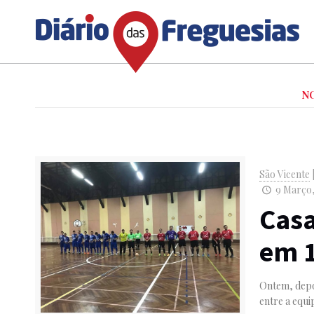
N
São Vicente
9 Março,
Casa
em 1
Ontem, depoi
entre a equi