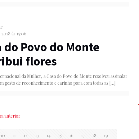
te
 2018 às 15:06
 do Povo do Monte
ribui flores
ternacional da Mulher, a Casa do Povo do Monte resolveu assinalar
um gesto de reconhecimento e carinho para com todas as
[…]
na anterior
10
11
12
13
14
15
16
17
18
19