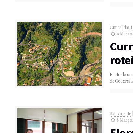
Curral das F
9 Março,
Curr
rote
Fruto de uma
de Geografia
São Vicente
8 Março,
Flor