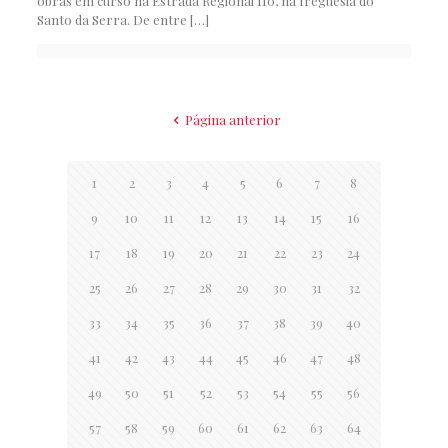
obras em curso na Estrada Regional 110, na freguesia do
Santo da Serra. De entre
[…]
Página anterior
1
2
3
4
5
6
7
8
9
10
11
12
13
14
15
16
17
18
19
20
21
22
23
24
25
26
27
28
29
30
31
32
33
34
35
36
37
38
39
40
41
42
43
44
45
46
47
48
49
50
51
52
53
54
55
56
57
58
59
60
61
62
63
64