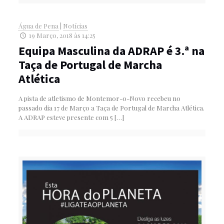
Água de Pena
|
Notícias
19 Março, 2018 às 14:25
Equipa Masculina da ADRAP é 3.ª na
Taça de Portugal de Marcha
Atlética
A pista de atletismo de Montemor-o-Novo recebeu no
passado dia 17 de Março a Taça de Portugal de Marcha Atlética.
A ADRAP esteve presente com 5
[…]