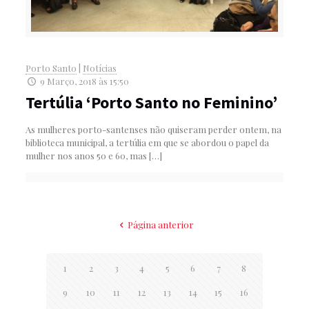
Porto Santo
|
Notícias
9 Março, 2018 às 15:50
Tertúlia ‘Porto Santo no Feminino’
As mulheres porto-santenses não quiseram perder ontem, na
biblioteca municipal, a tertúlia em que se abordou o papel da
mulher nos anos 50 e 60, mas
[…]
Página anterior
1
2
3
4
5
6
7
8
9
10
11
12
13
14
15
16