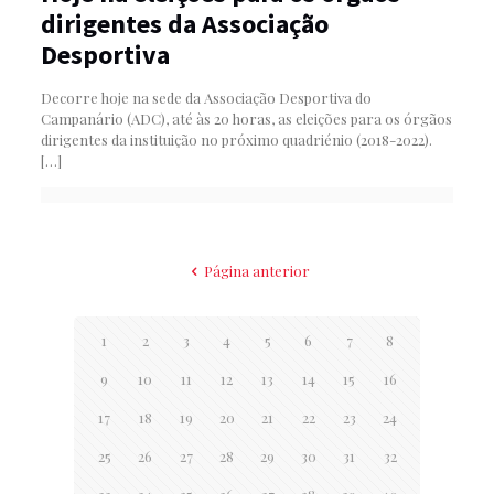
dirigentes da Associação
Desportiva
Decorre hoje na sede da Associação Desportiva do
Campanário (ADC), até às 20 horas, as eleições para os órgãos
dirigentes da instituição no próximo quadriénio (2018-2022).
[…]
Página anterior
1
2
3
4
5
6
7
8
9
10
11
12
13
14
15
16
17
18
19
20
21
22
23
24
25
26
27
28
29
30
31
32