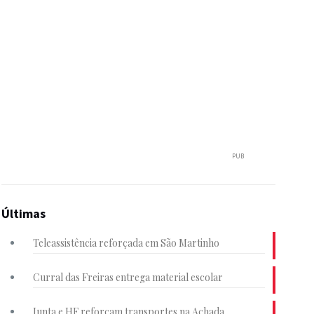
PUB
Últimas
Teleassistência reforçada em São Martinho
Curral das Freiras entrega material escolar
Junta e HF reforçam transportes na Achada