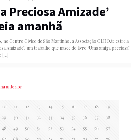
a Preciosa Amizade’
reia amanhã
, no Centro Cívico de São Martinho, a Associação OLHO.te estreia
sa Amizade’, um trabalho que nasce do livro ‘Uma amiga preciosa’
e
[…]
ina anterior
10
11
12
13
14
15
16
17
18
19
29
30
31
32
33
34
35
36
37
38
48
49
50
51
52
53
54
55
56
57
67
68
69
70
71
72
73
74
75
76