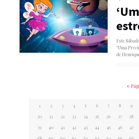
‘Um
est
Este Sábado
‘Uma Precio
de Henriqu
Pág
1
2
3
4
5
6
7
8
9
20
21
22
23
24
25
26
27
28
39
40
41
42
43
44
45
46
47
58
59
60
61
62
63
64
65
66