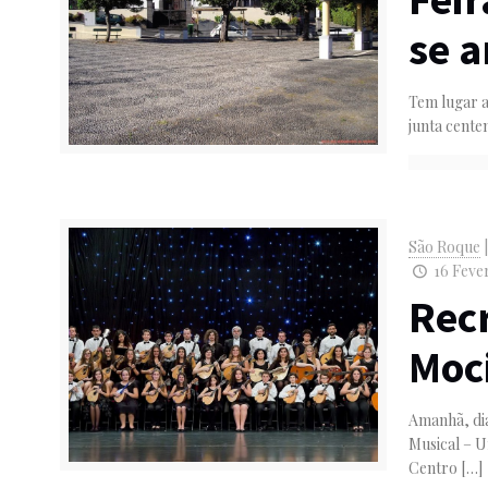
se 
Tem lugar a
junta centen
São Roque
16 Fever
Recr
Moc
Amanhã, dia
Musical – U
Centro
[…]